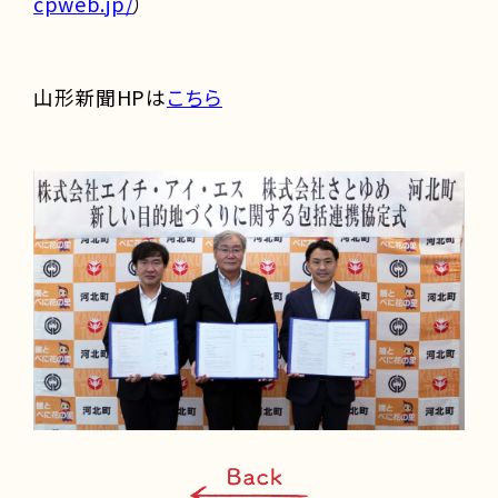
cpweb.jp/
）
山形新聞HPは
こちら