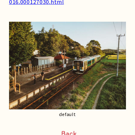
016.000127030.html
default