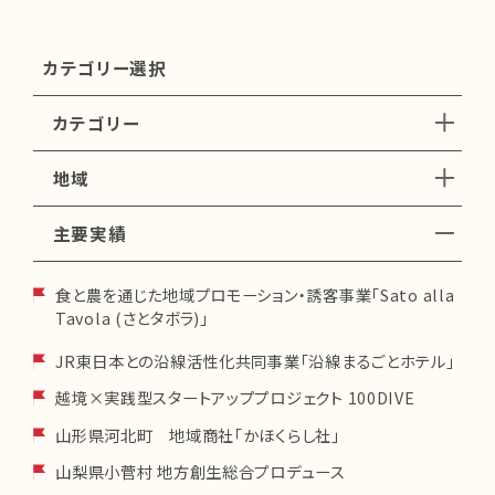
カテゴリー選択
カテゴリー
地域
地域愛着形成（シビックプ
食と農(12)
ライド）(1)
主要実績
香川県(1)
神奈川県(1)
コミュニティ形成(2)
道の駅/アンテナショップ
(5)
日本全国(9)
北海道(1)
食と農を通じた地域プロモーション・誘客事業「Sato alla
森林(6)
ツアー造成(8)
福島県(2)
長野県(14)
Tavola (さとタボラ)」
産業振興(10)
総合支援(1)
千葉県(4)
静岡県(1)
JR東日本との沿線活性化共同事業「沿線まるごとホテル」
ローカル人材(10)
観光(14)
宮城県(3)
山形県(2)
越境×実践型スタートアッププロジェクト 100DIVE
企業連携(7)
ソーシャルムーブメント(5)
山梨県(5)
東京都(5)
山形県河北町 地域商社「かほくらし社」
兵庫県(1)
徳島県(1)
山梨県小菅村 地方創生総合プロデュース
高知県(1)
熊本県(5)