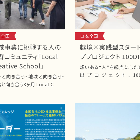
本全国
日本全国
域事業に挑戦する人の
越境×実践型スター
習コミュニティ「Local
ププロジェクト 100DI
eative School」
想いある“人”を起点にした
出プロジェクト、100D
分と向き合う・地域と向き合う・
100DIVE
事業と向き合う3ヶ月 Local C