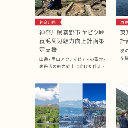
神奈川県
東
神奈川県秦野市 ヤビツ峠
東
蓑毛周辺魅力向上計画策
計
定支援
次
な島づくり
山岳・里山アクティビティの聖地・
か
表丹沢の魅力向上に向けた伴走支
援 神