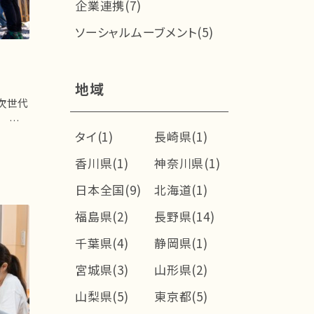
企業連携(7)
ソーシャルムーブメント(5)
地域
次世代
ラム
タイ(1)
長崎県(1)
香川県(1)
神奈川県(1)
日本全国(9)
北海道(1)
福島県(2)
長野県(14)
千葉県(4)
静岡県(1)
宮城県(3)
山形県(2)
山梨県(5)
東京都(5)