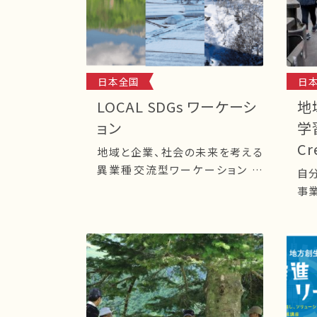
日本全国
日
LOCAL SDGs ワーケーシ
地
ョン
学
Cr
地域と企業、社会の未来を考える
異業種交流型ワーケーション 近
自
年、社会