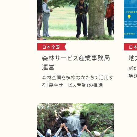
日本全国
日
森林サービス産業事務局
地
運営
新
学びの
森林空間を多様なかたちで活用す
方
る「森林サービス産業」の推進