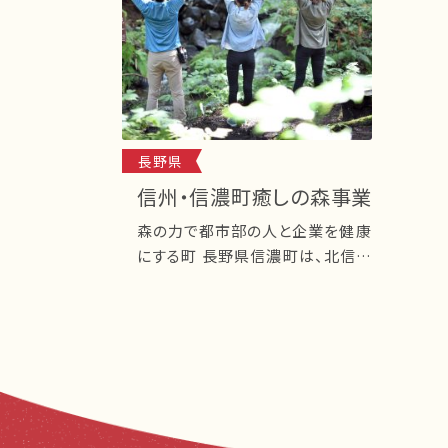
長野県
信州・信濃町癒しの森事業
森の力で都市部の人と企業を健康
にする町 長野県信濃町は、北信五
岳に囲まれ、国立