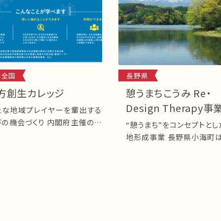
本全国
長野県
方創生カレッジ
憩うまちこうみ Re・
Design Therapy事
たな地域プレイヤーを輩出する
機会づくり 内閣府主催の地
“憩うまち”をコンセプトと
創生
地形成事業 長野県小海町は、八ヶ
岳連峰の裾野