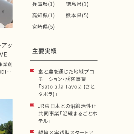
兵庫県(1)
徳島県(1)
高知県(1)
熊本県(5)
宮崎県(5)
トアッ
主要実績
VE
事業創
食と農を通じた地域プロ
IVE
モーション・誘客事業
「Sato alla Tavola (さと
タボラ)」
JR東日本との沿線活性化
共同事業「沿線まるごとホ
テル」
越境×実践型スタートア