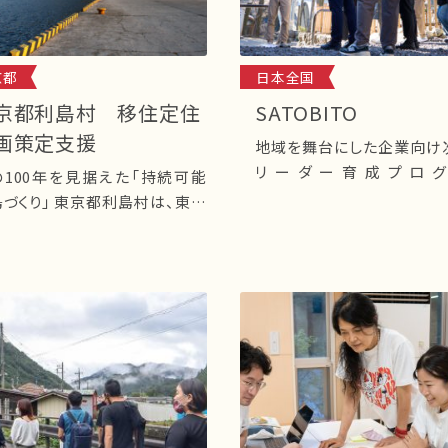
京都
日本全国
京都利島村 移住定住
SATOBITO
画策定支援
地域を舞台にした企業向け
リーダー育成プログ
の100年を見据えた「持続可能
「SATOBITO」
」 東京都利島村は、東京